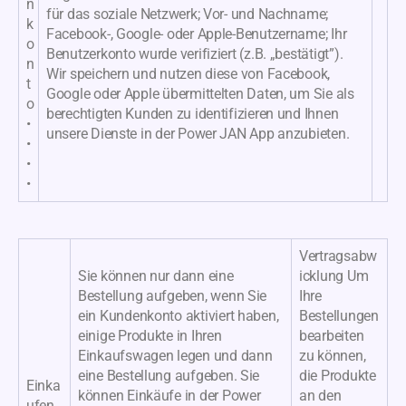
n
für das soziale Netzwerk; Vor- und Nachname;
k
Facebook-, Google- oder Apple-Benutzername; Ihr
o
Benutzerkonto wurde verifiziert (z.B. „bestätigt”).
n
Wir speichern und nutzen diese von Facebook,
t
Google oder Apple übermittelten Daten, um Sie als
o
berechtigten Kunden zu identifizieren und Ihnen
•
unsere Dienste in der Power JAN App anzubieten.
•
•
•
Vertragsabw
Sie können nur dann eine
icklung Um
Bestellung aufgeben, wenn Sie
Ihre
ein Kundenkonto aktiviert haben,
Bestellungen
einige Produkte in Ihren
bearbeiten
Einkaufswagen legen und dann
zu können,
eine Bestellung aufgeben. Sie
die Produkte
Einka
können Einkäufe in der Power
an den
ufen