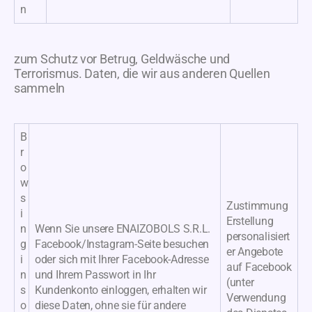
n
zum Schutz vor Betrug, Geldwäsche und
Terrorismus. Daten, die wir aus anderen Quellen
sammeln
B
r
o
w
s
Zustimmung
i
Erstellung
n
Wenn Sie unsere ENAIZOBOLS S.R.L.
personalisiert
g
Facebook/Instagram-Seite besuchen
er Angebote
i
oder sich mit Ihrer Facebook-Adresse
auf Facebook
n
und Ihrem Passwort in Ihr
(unter
s
Kundenkonto einloggen, erhalten wir
Verwendung
o
diese Daten, ohne sie für andere