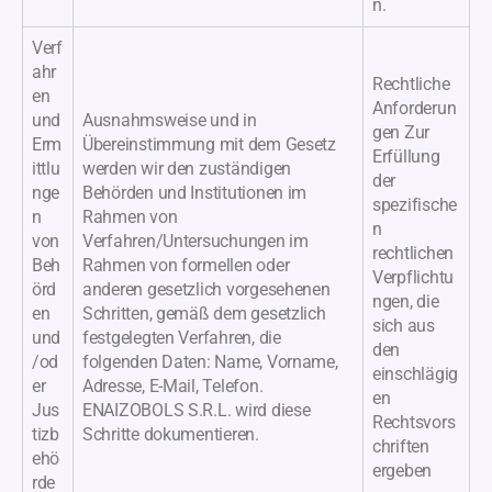
n.
Verf
ahr
Rechtliche
en
Anforderun
und
Ausnahmsweise und in
gen Zur
Erm
Übereinstimmung mit dem Gesetz
Erfüllung
ittlu
werden wir den zuständigen
der
nge
Behörden und Institutionen im
spezifische
n
Rahmen von
n
von
Verfahren/Untersuchungen im
rechtlichen
Beh
Rahmen von formellen oder
Verpflichtu
örd
anderen gesetzlich vorgesehenen
ngen, die
en
Schritten, gemäß dem gesetzlich
sich aus
und
festgelegten Verfahren, die
den
/od
folgenden Daten: Name, Vorname,
einschlägig
er
Adresse, E-Mail, Telefon.
en
Jus
ENAIZOBOLS S.R.L. wird diese
Rechtsvors
tizb
Schritte dokumentieren.
chriften
ehö
ergeben
rde