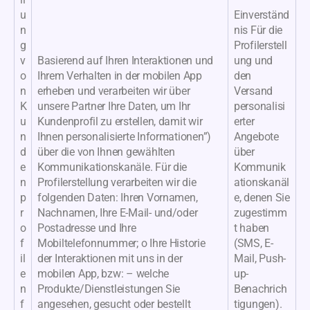
u
Einverständ
n
nis Für die
g
Profilerstell
v
Basierend auf Ihren Interaktionen und
ung und
o
Ihrem Verhalten in der mobilen App
den
n
erheben und verarbeiten wir über
Versand
K
unsere Partner Ihre Daten, um Ihr
personalisi
u
Kundenprofil zu erstellen, damit wir
erter
n
Ihnen personalisierte Informationen”)
Angebote
d
über die von Ihnen gewählten
über
e
Kommunikationskanäle. Für die
Kommunik
n
Profilerstellung verarbeiten wir die
ationskanäl
p
folgenden Daten: Ihren Vornamen,
e, denen Sie
r
Nachnamen, Ihre E-Mail- und/oder
zugestimm
o
Postadresse und Ihre
t haben
f
Mobiltelefonnummer; o Ihre Historie
(SMS, E-
il
der Interaktionen mit uns in der
Mail, Push-
e
mobilen App, bzw: – welche
up-
n
Produkte/Dienstleistungen Sie
Benachrich
f
angesehen, gesucht oder bestellt
tigungen).