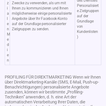
des Dienstes
z
Zwecke zu verwenden, als um mit
Personalisiert
i
Ihnen zu kommunizieren und Ihnen
e Zielgruppen
a
möglicherweise einige personalisierte
auf der
l
Angebote über Ihr Facebook-Konto
Grundlage
e
auf der Grundlage personalisierter
von
n
Zielgruppen zu senden.
Kundenlisten
M
)
e
d
i
e
n
PROFILING FÜR DIREKTMARKETING Wenn wir Ihnen
über Direktmarketing-Kanäle (SMS, E-Mail, Push-up-
Benachrichtigungen) personalisierte Angebote
zusenden, können wir bestimmte „Profiling-
Techniken” anwenden, d. h. eine Art der
automatischen Verarbeitung Ihrer Daten, die