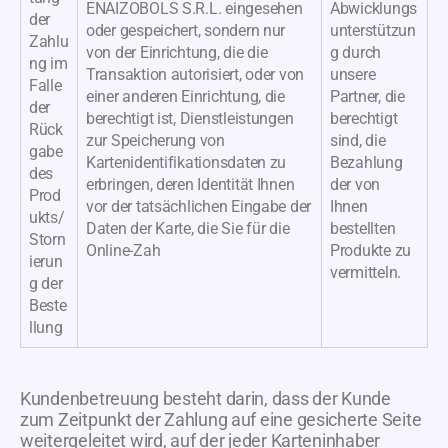
ENAIZOBOLS S.R.L. eingesehen
Abwicklungs
der
oder gespeichert, sondern nur
unterstützun
Zahlu
von der Einrichtung, die die
g durch
ng im
Transaktion autorisiert, oder von
unsere
Falle
einer anderen Einrichtung, die
Partner, die
der
berechtigt ist, Dienstleistungen
berechtigt
Rück
zur Speicherung von
sind, die
gabe
Kartenidentifikationsdaten zu
Bezahlung
des
erbringen, deren Identität Ihnen
der von
Prod
vor der tatsächlichen Eingabe der
Ihnen
ukts/
Daten der Karte, die Sie für die
bestellten
Storn
Online-Zah
Produkte zu
ierun
vermitteln.
g der
Beste
llung
Kundenbetreuung besteht darin, dass der Kunde
zum Zeitpunkt der Zahlung auf eine gesicherte Seite
weitergeleitet wird, auf der jeder Karteninhaber