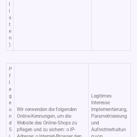
l
i
s
t
e
n
)
P
f
l
e
g
Legitimes
e
Interesse
u
Wir verwenden die folgenden
Implementierung,
n
Online-Kennungen, um die
Parametrisierung
d
Website des Online-Shops zu
und
S
pflegen und zu sichern: o IP-
Aufrechterhaltun
i
Adresse; o Internet-Browser den
g von