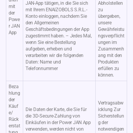
JAN-App tätigen, in die Sie sich
Abholstellen
mit
mit Ihrem ENAIZOBOLS S.R.L.-
zu
der
Konto einloggen, nachdem Sie
übergeben,
Powe
den Allgemeinen
unsere
r JAN
Geschäftsbedingungen der App
Gewährleistu
App
zugestimmt haben. – Jedes Mal,
ngsverpflicht
wenn Sie eine Bestellung
ungen im
aufgeben, erheben und
Zusammenh
verarbeiten wir die folgenden
ang mit den
Daten: Name und
Produkten
Telefonnummer
erfüllen zu
können.
Beza
hlung
der
Vertragsabw
Käuf
Die Daten der Karte, die Sie für
icklung Zur
e/
die 3D-Secure-Zahlung von
Sicherstellun
Rück
Einkäufen in der Power JAN App
g der
erstat
verwenden, werden nicht von
notwendigen
tung