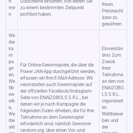
h
Gutscheine einsehen, von denen Sie
Ihnen
me
zu einem bestimmten Zeitpunkt
Preisnachl
n
profitiert haben.
ässe zu
gewähren
We
rbe
ka
Einverstän
m
dnis Zum
pa
Zweck
Für Online-Gewinnspiele, die über die
gn
Ihrer
Power JAN-App durchgeführt werden,
en,
Teilnahme
erfassen wir Ihre E-Mail-Adresse. Wir
We
an den von
veranstalten auch Gewinnspiele auf
ttb
ENAIZOBO
der offiziellen Facebook/Instagram-
ew
LS S.R.L.
Seite von ENAIZOBOLS S.R.L., bei
erb
organisiert
denen wir je nach Kampagne die
e,
en
folgenden Daten erheben, die für Ihre
We
Wettbewer
Teilnahme an dem Gewinnspiel
rbe
ben und
erforderlich sind, nämlich Gewinner
akt
der
random.org: über einen Vor- und