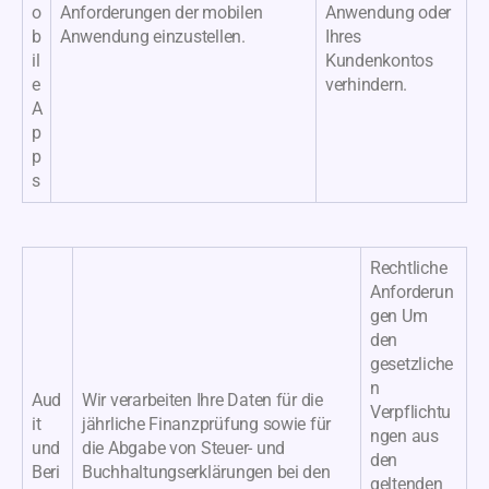
o
Anforderungen der mobilen
Anwendung oder
b
Anwendung einzustellen.
Ihres
il
Kundenkontos
e
verhindern.
A
p
p
s
Rechtliche
Anforderun
gen Um
den
gesetzliche
n
Aud
Wir verarbeiten Ihre Daten für die
Verpflichtu
it
jährliche Finanzprüfung sowie für
ngen aus
und
die Abgabe von Steuer- und
den
Beri
Buchhaltungserklärungen bei den
geltenden