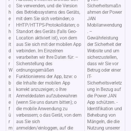
c
Sie verwenden, und die Version
Sicherheitsmaßn
h
des Betriebssystems des Geräts,
ahmen der Power
e
mit dem Sie sich verbinden; o
JAN
r
HHTP/HTTPS-Protokolldaten; o
Mobilanwendung
h
Standort des Geräts (falls Geo-
. –
e
Location aktiviert ist), von dem
Gewährleistung
it
aus Sie sich mit der mobilen App
der Sicherheit der
d
verbinden. Im Einzelnen
Website und um
e
verarbeiten wir Ihre Daten für: –
sicherzustellen,
r
Sicherstellung des
dass wir Sie vor
W
ordnungsgemäßen
Betrug oder einer
e
Funktionierens der App, bzw: o
IT-
b
die Inhalte der mobilen App
Sicherheitsverletz
s
korrekt anzuzeigen; o Ihre
ung in Bezug auf
it
Anmeldedaten aufzubewahren
die Power JAN
e
(wenn Sie uns darum bitten); o
App schützen. -
f
die mobile Anwendung zu
Identifikation und
ü
verbessern; o das Gerät, von dem
Behebung von
r
aus Sie sich
Mängeln, die die
m
anmelden/einloggen, auf die
Nutzung unserer