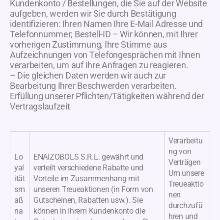
Kundenkonto / Bestellungen, die Sie auf der Website
aufgeben, werden wir Sie durch Bestätigung
identifizieren: Ihren Namen Ihre E-Mail Adresse und
Telefonnummer; Bestell-ID – Wir können, mit Ihrer
vorherigen Zustimmung, Ihre Stimme aus
Aufzeichnungen von Telefongesprächen mit Ihnen
verarbeiten, um auf Ihre Anfragen zu reagieren.
– Die gleichen Daten werden wir auch zur
Bearbeitung Ihrer Beschwerden verarbeiten.
Erfüllung unserer Pflichten/Tätigkeiten während der
Vertragslaufzeit
Verarbeitu
ng von
Lo
ENAIZOBOLS S.R.L. gewährt und
Verträgen
yal
verteilt verschiedene Rabatte und
Um unsere
ität
Vorteile im Zusammenhang mit
Treueaktio
sm
unseren Treueaktionen (in Form von
nen
aß
Gutscheinen, Rabatten usw.). Sie
durchzufü
na
können in Ihrem Kundenkonto die
hren und