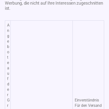
Werbung, die nicht auf Ihre Interessen zugeschnitten
ist.
A
n
g
e
b
o
t
e
a
u
f
d
e
r
G
Einverständnis
r
Für den Versand