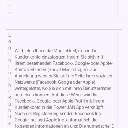
•
•
L
o
g
Wir bieten Ihnen die Möglichkeit, sich in Ihr
i
Kundenkonto einzuloggen, indem Sie sich mit
n
Ihrem bestehenden Facebook-, Google- oder Apple-
i
Konto verbinden (Social Media Login). Zur
n
Anmeldung werden Sie auf die Seite Ihres sozialen
I
Netzwerks (Facebook, Google oder Apple)
h
weitergeleitet, wo Sie sich mit Ihren Benutzerdaten
r
anmelden können. Auf diese Weise wird Ihr
K
Facebook-, Google- oder Apple-Profil mit Ihrem
u
Kundenkonto in der Power JAN App verknüpft.
n
Nach der Registrierung senden Facebook Inc.,
d
Google Inc. und Apple Inc. automatisch die
e
folgenden Informationen an uns: Die numerische ID