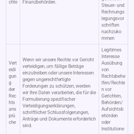
chte
Finanzbehörden.
Steuer- und
Rechnungs
legungsvor
schriften
nachzuko
mmen
Legitimes
Interesse
Wenn wir unsere Rechte vor Gericht
Vert
Ausübung
verteidigen, um fällige Beträge
eidi
von
einzutreiben oder unsere Interessen
gun
Rechtsbehe
gegen ungerechtfertigte
g
lfen/Rechte
Forderungen zu schützen, werden
der
n vor
wir Ihre Daten verarbeiten, die für die
Rec
Gerichten,
Formulierung spezifischer
hts
Behörden/
Verteidigungserklärungen,
ans
Aufsichtsb
schriftlicher Schlussfolgerungen,
prü
ehörden
Anträge und Dokumente erforderlich
che
oder
sind.
Institutione