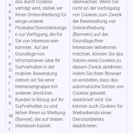
das durch Cookies
überwachen. Wenn Sie
n
verfolgt wird, stellen wir
nicht an der Verfolgung
s
Ihnen Online-Werbung für
von Cookies zum Zweck
b
einige unserer
der Bereitstellung von
a
Produkte/Dienstleistunge
Online-Werbung
s
n zur Verfügung, die für
(Bannern) auf der
i
Sie von Interesse sein
Grundlage Ihrer
e
könnten. Auf der
Interessen teilnehmen
r
Grundlage von
möchten, können Sie das
t
Informationen über Ihr
Setzen eines Cookies zu
e
Surfverhalten in der
diesem Zweck ablehnen,
O
mobilen Anwendung
indem Sie Ihren Browser
n
ordnen wir Sie einer
so einstellen, dass das
l
Interessengruppe mit
automatische Setzen von
i
anderen ähnlichen
Cookies generell
n
Kunden in Bezug auf Ihr
deaktiviert wird. Sie
e
Surfverhalten zu und
können auch Cookies für
-
liefern Ihnen so Werbung
Werbedienste eines
W
(Banner), die auf diesen
Dienstanbieters
e
Interessen basiert.
deaktivieren.
r