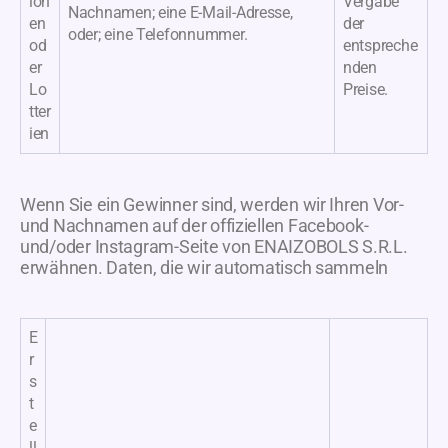
ion
Vergabe
Nachnamen; eine E-Mail-Adresse,
en
der
oder; eine Telefonnummer.
od
entspreche
er
nden
Lo
Preise.
tter
ien
Wenn Sie ein Gewinner sind, werden wir Ihren Vor-
und Nachnamen auf der offiziellen Facebook-
und/oder Instagram-Seite von ENAIZOBOLS S.R.L.
erwähnen. Daten, die wir automatisch sammeln
E
r
s
t
e
ll