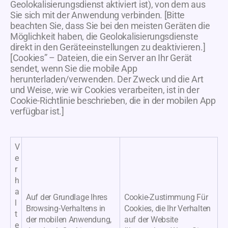
Geolokalisierungsdienst aktiviert ist), von dem aus
Sie sich mit der Anwendung verbinden. [Bitte
beachten Sie, dass Sie bei den meisten Geräten die
Möglichkeit haben, die Geolokalisierungsdienste
direkt in den Geräteeinstellungen zu deaktivieren.]
[Cookies” – Dateien, die ein Server an Ihr Gerät
sendet, wenn Sie die mobile App
herunterladen/verwenden. Der Zweck und die Art
und Weise, wie wir Cookies verarbeiten, ist in der
Cookie-Richtlinie beschrieben, die in der mobilen App
verfügbar ist.]
V
e
r
h
a
Auf der Grundlage Ihres
Cookie-Zustimmung Für
l
Browsing-Verhaltens in
Cookies, die Ihr Verhalten
t
der mobilen Anwendung,
auf der Website
e