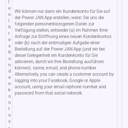
l
e
Wir können nur dann ein Kundenkonto für Sie auf
n
der Power JAN App erstellen, wenn Sie uns die
I
folgenden personenbezogenen Daten zur
h
Verfügung stellen, entweder (a) im Rahmen Ihrer
r
Anfrage zur Eröffnung eines neuen Kundenkontos
e
oder (b) nach der erstmaligen Aufgabe einer
s
Bestellung auf der Power JAN App (und wir bei
K
dieser Gelegenheit ein Kundenkonto für Sie
u
aktivieren, damit wir Ihre Bestellung ausführen
n
können): name; e-mail, and phone number
d
Alternatively, you can create a customer account by
e
logging into your Facebook, Google or Apple
n
account, using your email orphone number and
k
password from that social network.
o
n
t
o
s
•