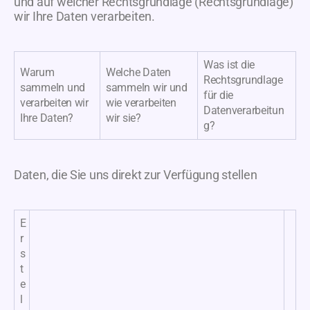
und auf welcher Rechtsgrundlage (Rechtsgrundlage)
wir Ihre Daten verarbeiten.
Was ist die
Warum
Welche Daten
Rechtsgrundlage
sammeln und
sammeln wir und
für die
verarbeiten wir
wie verarbeiten
Datenverarbeitun
Ihre Daten?
wir sie?
g?
Daten, die Sie uns direkt zur Verfügung stellen
E
r
s
t
e
l