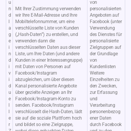
u
von
n
Mit Ihrer Zustimmung verwenden
personalisierten
d
wir Ihre E-Mail-Adresse und Ihre
Angeboten auf
l
Mobiltelefonnummer, um eine
Facebook (unter
a
verschlüsselte Liste von Kunden
Verwendung
g
(„Hash-Daten”) zu erstellen, und
des Dienstes für
e
verwenden dann die
personalisierte
i
verschlüsselten Daten aus dieser
Zielgruppen auf
n
Liste, um Ihre Daten (und andere
der Grundlage
d
Kunden in einer Interessengruppe)
von
i
mit Daten von Personen auf
Kundenlisten
v
Facebook/Instagram
Weitere
i
abzugleichen, um über diesen
Einzelheiten zu
d
Kanal personalisierte Angebote
den Zwecken,
u
über gezielte Anzeigen an Ihr
zur Erfassung
e
Facebook/Instagram-Konto zu
und
l
senden. Facebook/Instagram
Verarbeitung
l
verschlüsselt die Hash-Daten, lädt
personenbezog
e
sie auf die soziale Plattform hoch
ener Daten
r
und bildet so eine Zielgruppe,
durch Facebook
Z
wobei diese gehashten Daten
und zu den