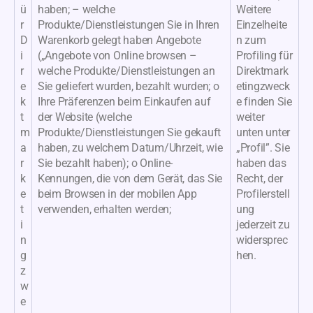
ü
haben; – welche
Weitere
r
Produkte/Dienstleistungen Sie in Ihren
Einzelheite
D
Warenkorb gelegt haben Angebote
n zum
i
(„Angebote von Online browsen –
Profiling für
r
welche Produkte/Dienstleistungen an
Direktmark
e
Sie geliefert wurden, bezahlt wurden; o
etingzweck
k
Ihre Präferenzen beim Einkaufen auf
e finden Sie
t
der Website (welche
weiter
m
Produkte/Dienstleistungen Sie gekauft
unten unter
a
haben, zu welchem Datum/Uhrzeit, wie
„Profil”. Sie
r
Sie bezahlt haben); o Online-
haben das
k
Kennungen, die von dem Gerät, das Sie
Recht, der
e
beim Browsen in der mobilen App
Profilerstell
t
verwenden, erhalten werden;
ung
i
jederzeit zu
n
widersprec
g
hen.
z
w
e