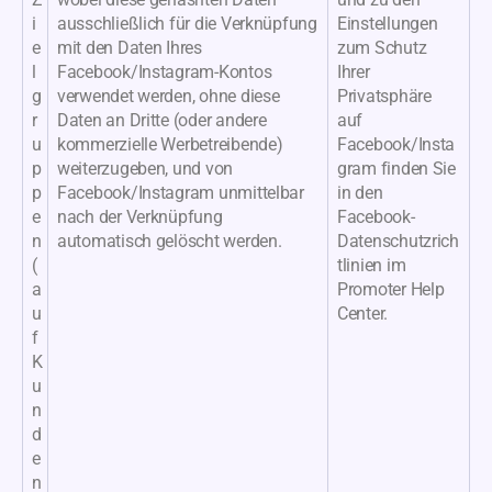
i
ausschließlich für die Verknüpfung
Einstellungen
e
mit den Daten Ihres
zum Schutz
l
Facebook/Instagram-Kontos
Ihrer
g
verwendet werden, ohne diese
Privatsphäre
r
Daten an Dritte (oder andere
auf
u
kommerzielle Werbetreibende)
Facebook/Insta
p
weiterzugeben, und von
gram finden Sie
p
Facebook/Instagram unmittelbar
in den
e
nach der Verknüpfung
Facebook-
n
automatisch gelöscht werden.
Datenschutzrich
(
tlinien im
a
Promoter Help
u
Center.
f
K
u
n
d
e
n