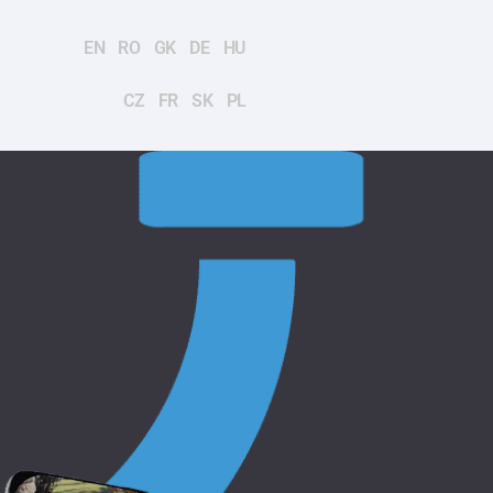
EN
RO
GK
DE
HU
CZ
FR
SK
PL