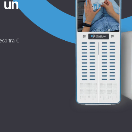
 un
so tra €