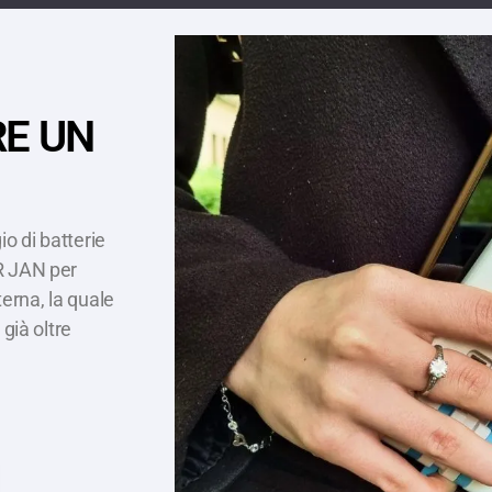
RE UN
o di batterie
R JAN per
terna, la quale
 già oltre